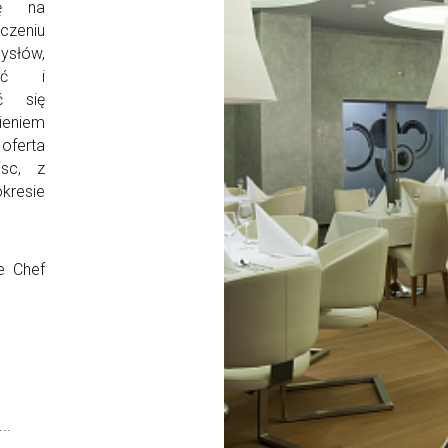
ię na
czeniu
ysłów,
ość i
ć się
ieniem
oferta
jsc, z
kresie
e Chef
..