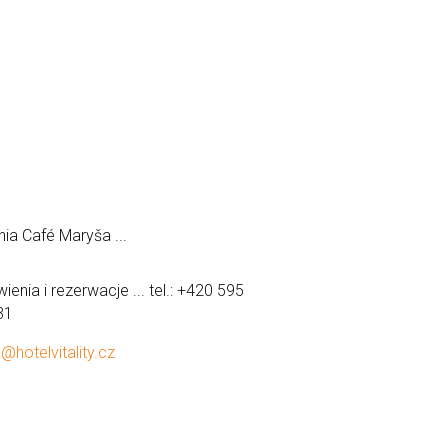
nia Café Maryša ...
enia i rezerwacje ... tel.: +420 595
31
@hotelvitality.cz