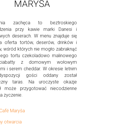
MARYŠA
ernia zachęca to beztroskiego
dzenia przy kawie marki Danesi i
ych deserach. W menu znajduje się
a oferta tortów, deserów, drinków i
w, wśród których nie mogło zabraknąć
wego tortu czekoladowo malinowego
ciabatty z domowym wołowym
mi i serem cheddar. W okresie letnim
yspozycji gości oddany został
czny taras. Na uroczyste okazje
ł może przygotować niecodzienne
na życzenie.
Café Maryša
ny otwarcia