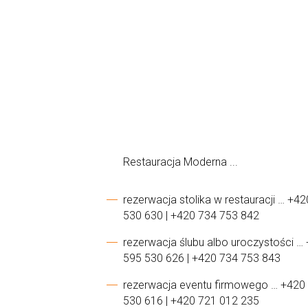
Restauracja Moderna ...
rezerwacja stolika w restauracji … +4
530 630 | +420 734 753 842
rezerwacja ślubu albo uroczystości …
595 530 626 | +420 734 753 843
rezerwacja eventu firmowego … +420
530 616 | +420 721 012 235