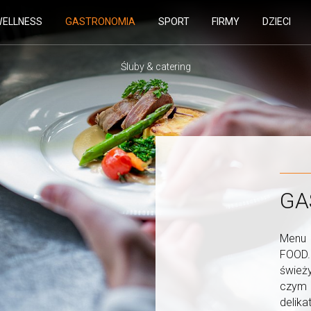
ELLNESS
GASTRONOMIA
SPORT
FIRMY
DZIECI
Śluby & catering
GA
Menu 
FOOD
śwież
czym 
delik