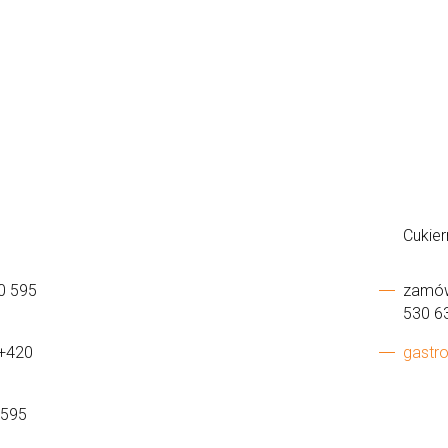
Cukier
20 595
zamówi
530 6
 +420
gastro
 595