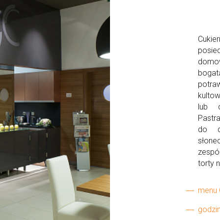
Cuki
posie
domow
bogat
potra
kulto
lub 
Pastra
do d
słone
zespó
torty 
menu 
godzi