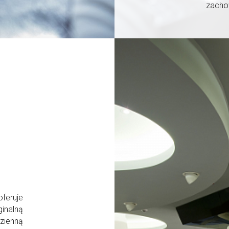
zacho
feruje
inalną
zienną