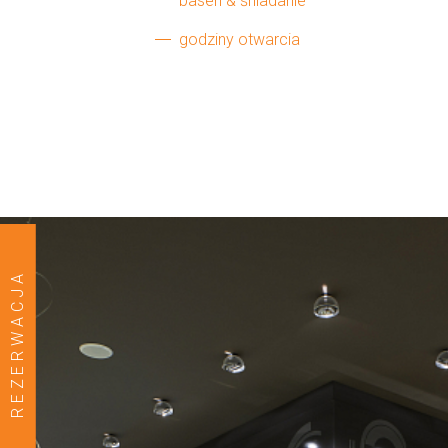
basen & śniadanie
godziny otwarcia
REZERWACJA