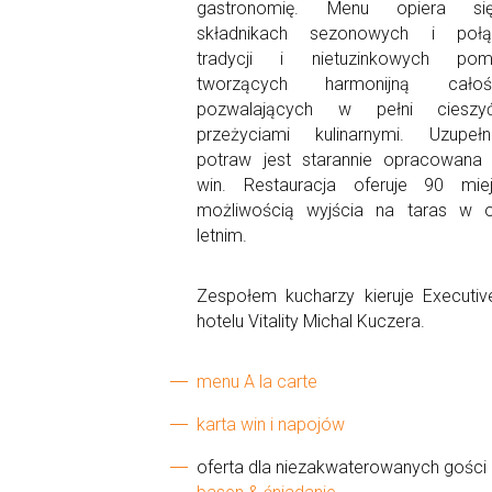
gastronomię. Menu opiera s
składnikach sezonowych i połą
tradycji i nietuzinkowych pom
tworzących harmonijną cał
pozwalających w pełni cieszy
przeżyciami kulinarnymi. Uzupełn
potraw jest starannie opracowana 
win. Restauracja oferuje 90 mie
możliwością wyjścia na taras w o
letnim.
Zespołem kucharzy kieruje Executiv
hotelu Vitality Michal Kuczera.
menu A la carte
karta win i napojów
oferta dla niezakwaterowanych gości .